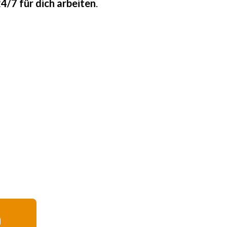
24/7 für dich arbeiten
.
a