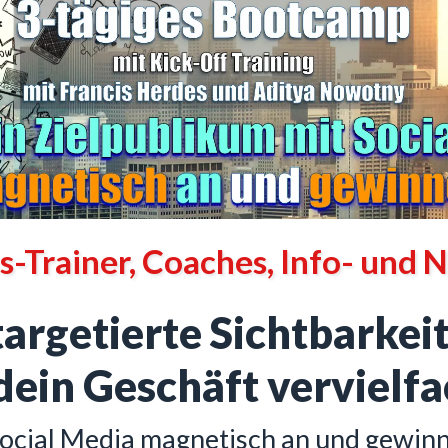
s-Trainer, Coaches, Info- und 
argetierte Sichtbarkeit
dein Geschäft vervielfa
Social Media magnetisch an und gewinne