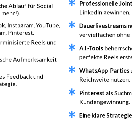
Professionelle Join
he Ablauf für Social
LinkedIn gewinnen.
 mehr!).
k, Instagram, YouTube,
Dauerlivestreams
n
m, Pinterest.
vervielfachen ohne
rminisierte Reels und
A.I.-Tools
beherrsche
perfekte Reels erste
ische Aufmerksamkeit
WhatsApp-Parties
es Feedback und
Reichweite nutzen.
ategie.
Pinterest
als Suchma
Kundengewinnung.
Eine klare Strategie