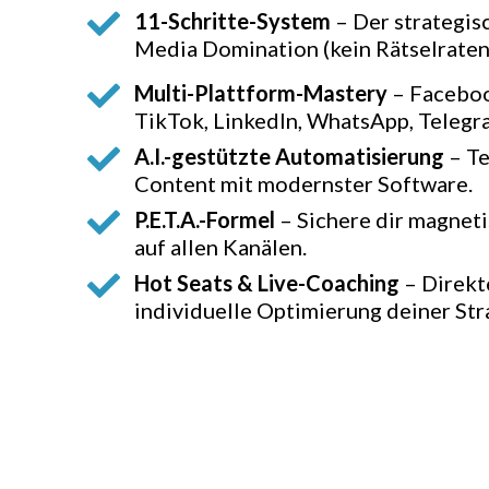
11-Schritte-System
– Der strategisc
Media Domination (kein Rätselraten
Multi-Plattform-Mastery
– Faceboo
TikTok, LinkedIn, WhatsApp, Telegra
A.I.-gestützte Automatisierung
– Te
Content mit modernster Software.
P.E.T.A.-Formel
– Sichere dir magnet
auf allen Kanälen.
Hot Seats & Live-Coaching
– Direkt
individuelle Optimierung deiner Str