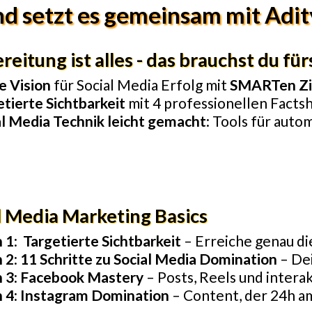
d setzt es gemeinsam mit Adit
reitung ist alles - das brauchst du f
e Vision
für Social Media Erfolg mit
SMARTen Zi
etierte Sichtbarkeit
mit 4 professionellen Facts
al Media Technik leicht gemacht
: Tools für auto
l Media Marketing Basics
n 1
:
Targetierte Sichtbarkeit
– Erreiche genau d
n 2
:
11 Schritte zu Social Media Domination
– Dei
n 3
:
Facebook Mastery
– Posts, Reels und inter
n 4
:
Instagram Domination
– Content, der 24h am