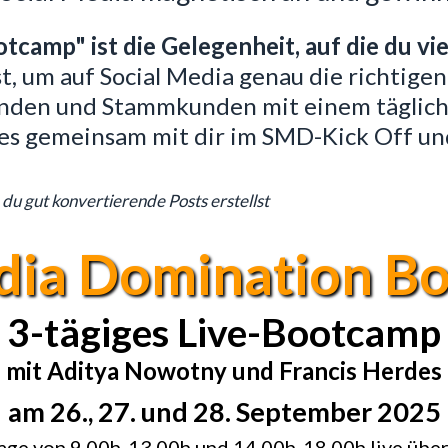
camp" ist die Gelegenheit, auf die du vie
hst, um auf Social Media genau die richti
unden und Stammkunden mit einem täglich
 es gemeinsam mit dir im SMD-Kick Off u
 du gut konvertierende Posts erstellst
edia Domination B
3-tägiges Live-Bootcamp
mit Aditya Nowotny und Francis Herdes
am 26., 27. und 28. September 2025
age von 9.00h-13.00h und 14.00h-18.00h live üb