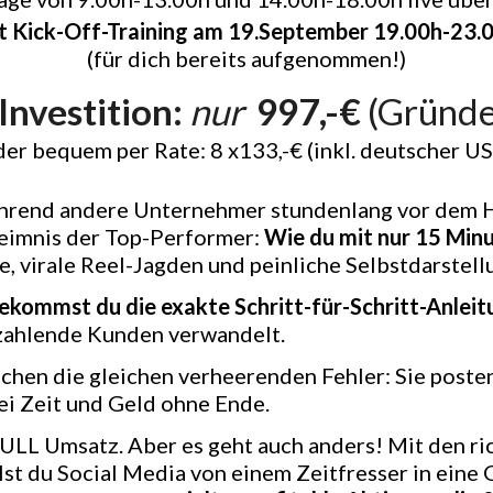
t Kick-Off-Training am 19.September 19.00h-23.
(für dich bereits aufgenommen!)
Investition:
nur
997,-€
(Gründe
er bequem per Rate: 8 x133,-€ (inkl. deutscher US
rend andere Unternehmer stundenlang vor dem H
heimnis der Top-Performer:
Wie du mit nur 15 Minu
, virale Reel-Jagden und peinliche Selbstdarstell
kommst du die exakte Schritt-für-Schritt-Anleit
 zahlende Kunden verwandelt.
en die gleichen verheerenden Fehler: Sie posten 
ei Zeit und Geld ohne Ende.
ULL Umsatz. Aber es geht auch anders! Mit den ric
st du Social Media von einem Zeitfresser in ein