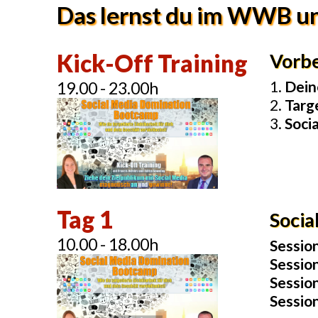
Das lernst du im WWB un
Kick-Off Training
Vorbe
1.
Dein
19.00 - 23.00h
2.
Targ
3.
Soci
Tag 1
Socia
10.00 - 18.00h
Sessio
Sessio
Sessio
Sessio