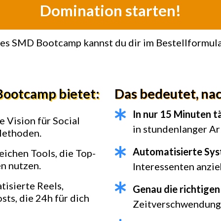
Domination starten!
es SMD Bootcamp kannst du dir im Bestellformula
Bootcamp bietet:
Das bedeutet, na
In nur 15 Minuten t
e Vision für Social
in stundenlanger Ar
Methoden.
Automatisierte Sy
eichen Tools, die Top-
n nutzen.
Interessenten anzie
isierte Reels,
Genau die richtige
sts, die 24h für dich
Zeitverschwendung 